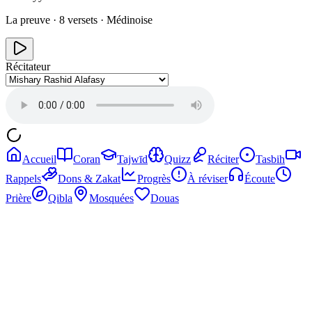
La preuve
·
8
versets ·
Médinoise
Récitateur
Accueil
Coran
Tajwīd
Quizz
Réciter
Tasbih
Rappels
Dons & Zakat
Progrès
À réviser
Écoute
Prière
Qibla
Mosquées
Douas