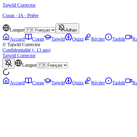
Tajwīd
Corrector
Coran · IA · Prière
Langue
Adhan
Accueil
Coran
Tajwīd
Quizz
Réciter
Tasbih
Ra
© Tajwīd Corrector
Confidentialité (- 13 ans)
Tajwīd
Corrector
Langue
Accueil
Coran
Tajwīd
Quizz
Réciter
Tasbih
Ra