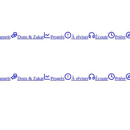
ppels
Dons & Zakat
Progrès
À réviser
Écoute
Prière
ppels
Dons & Zakat
Progrès
À réviser
Écoute
Prière