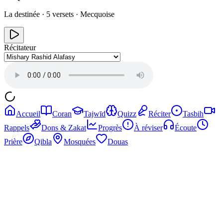
La destinée
·
5
versets ·
Mecquoise
Récitateur
Accueil
Coran
Tajwīd
Quizz
Réciter
Tasbih
Rappels
Dons & Zakat
Progrès
À réviser
Écoute
Prière
Qibla
Mosquées
Douas