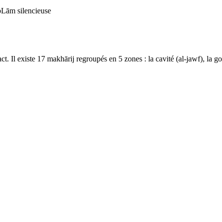
b
Lām silencieuse
ct. Il existe 17 makhārij regroupés en 5 zones : la cavité (al-jawf), la gorg