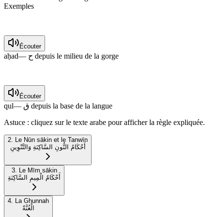
Exemples
Écouter
aḥad
—
ح depuis le milieu de la gorge
Écouter
qul
—
ق depuis la base de la langue
Astuce : cliquez sur le texte arabe pour afficher la règle expliquée.
2. Le Nūn sākin et le Tanwīn
أَحْكَامُ النُّونِ السَّاكِنَةِ وَالتَّنْوِينِ
3. Le Mīm sākin
أَحْكَامُ الْمِيمِ السَّاكِنَةِ
4. La Ghunnah
الْغُنَّةُ