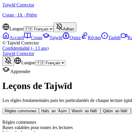
Tajwīd
Corrector
Coran · IA · Prière
Langue
Adhan
Accueil
Coran
Tajwīd
Quizz
Réciter
Tasbih
Ra
© Tajwīd Corrector
Confidentialité (- 13 ans)
Tajwīd
Corrector
Langue
Apprendre
Leçons de Tajwīd
Les règles fondamentales puis les particularités de chaque lecture (qi
Règles communes
Ḥafṣ ʿan ʿĀṣim
Warsh ʿan Nāfiʿ
Qālūn ʿan Nāfiʿ
Règles communes
Bases valables pour toutes les lectures