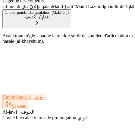
Légende des couleurs
Ghunnah (نّ / مّ)
Qalqalah
Madd Ṭabīʿī
Madd Lāzim
Idghām
Ikhfāʾ
Iqlā
1. Les points d'articulation (Makhārij)
مَخَارِجُ الْحُرُوفِ
Avant toute règle, chaque lettre doit sortir de son lieu d'articulation exa
nasale (al-khayshūm).
Cavité buccale · ا و ي
Écouter
Al-jawf · الجوف
Cavité buccale : lettres de prolongation ا و ي.