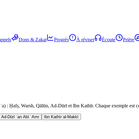
ppels
Dons & Zakat
Progrès
À réviser
Écoute
Prière
rāʾa) : Ḥafṣ, Warsh, Qālūn, Ad-Dūrī et Ibn Kathīr. Chaque exemple est co
Ad-Dūrī ʿan Abī ʿAmr
Ibn Kathīr al-Makkī