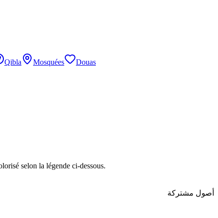
Qibla
Mosquées
Douas
lorisé selon la légende ci-dessous.
أصول مشتركة