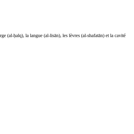
e (al-ḥalq), la langue (al-lisān), les lèvres (al-shafatān) et la cavité