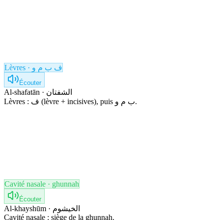
Lèvres · ف ب م و
Écouter
Al-shafatān · الشفتان
Lèvres : ف (lèvre + incisives), puis ب م و.
Cavité nasale · ghunnah
Écouter
Al-khayshūm · الخيشوم
Cavité nasale : siège de la ghunnah.