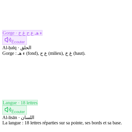
Gorge · ء هـ ع ح غ خ
Écouter
Al-ḥalq · الحلق
Gorge : ء هـ (fond), ع ح (milieu), غ خ (haut).
Langue · 18 lettres
Écouter
Al-lisān · اللسان
La langue : 18 lettres réparties sur sa pointe, ses bords et sa base.