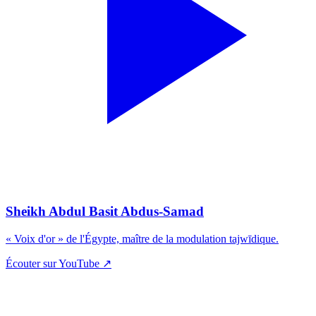
Sheikh Abdul Basit Abdus-Samad
« Voix d'or » de l'Égypte, maître de la modulation tajwīdique.
Écouter sur YouTube ↗