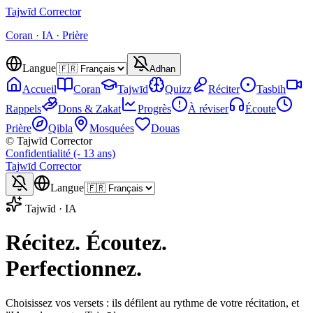
Tajwīd
Corrector
Coran · IA · Prière
Langue
Adhan
Accueil
Coran
Tajwīd
Quizz
Réciter
Tasbih
Rappels
Dons & Zakat
Progrès
À réviser
Écoute
Prière
Qibla
Mosquées
Douas
© Tajwīd Corrector
Confidentialité (- 13 ans)
Tajwīd
Corrector
Langue
Tajwīd · IA
Récitez. Écoutez.
Perfectionnez.
Choisissez vos versets : ils défilent au rythme de votre récitation, et