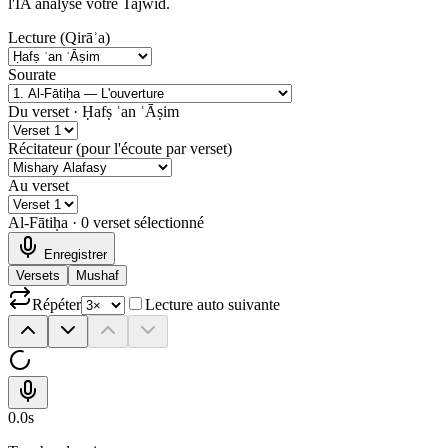
l'IA analyse votre Tajwīd.
Lecture (Qirāʾa)
Sourate
Du verset ·
Ḥafṣ ʿan ʿĀṣim
Récitateur (pour l'écoute par verset)
Au verset
Al-Fātiḥa
·
0
verset
sélectionné
Enregistrer
Versets
Mushaf
Répéter
Lecture auto suivante
0.0
s