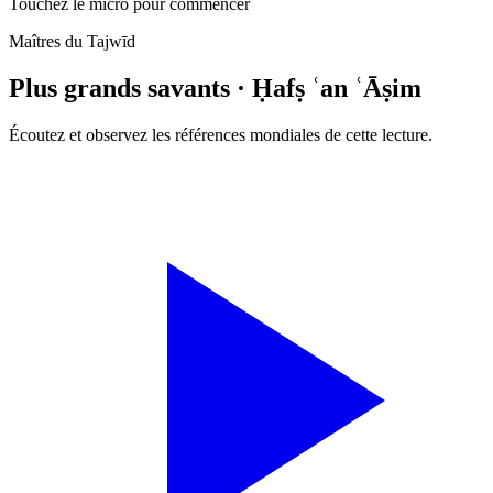
Touchez le micro pour commencer
Maîtres du Tajwīd
Plus grands savants ·
Ḥafṣ ʿan ʿĀṣim
Écoutez et observez les références mondiales de cette lecture.