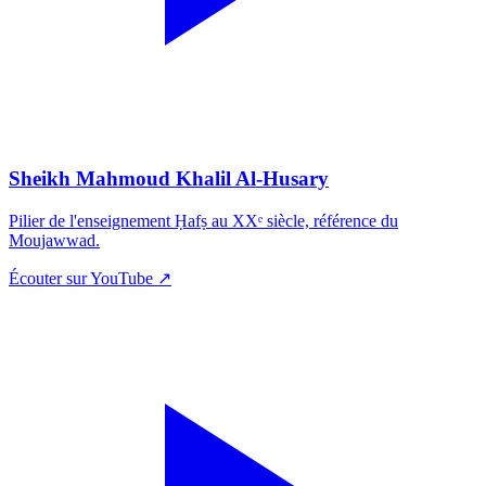
Sheikh Mahmoud Khalil Al-Husary
Pilier de l'enseignement Ḥafṣ au XXᵉ siècle, référence du
Moujawwad.
Écouter sur YouTube ↗