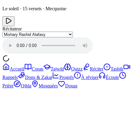
Le soleil
·
15
versets ·
Mecquoise
Récitateur
Accueil
Coran
Tajwīd
Quizz
Réciter
Tasbih
Rappels
Dons & Zakat
Progrès
À réviser
Écoute
Prière
Qibla
Mosquées
Douas