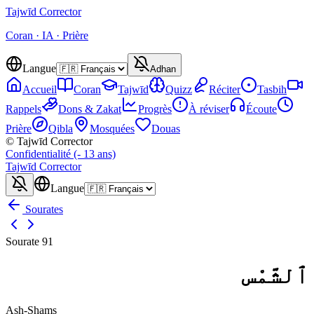
Tajwīd
Corrector
Coran · IA · Prière
Langue
Adhan
Accueil
Coran
Tajwīd
Quizz
Réciter
Tasbih
Rappels
Dons & Zakat
Progrès
À réviser
Écoute
Prière
Qibla
Mosquées
Douas
© Tajwīd Corrector
Confidentialité (- 13 ans)
Tajwīd
Corrector
Langue
Sourates
Sourate
91
ٱلشَّمْس
Ash-Shams