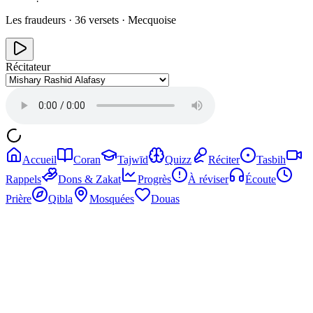
Les fraudeurs
·
36
versets ·
Mecquoise
Récitateur
Accueil
Coran
Tajwīd
Quizz
Réciter
Tasbih
Rappels
Dons & Zakat
Progrès
À réviser
Écoute
Prière
Qibla
Mosquées
Douas