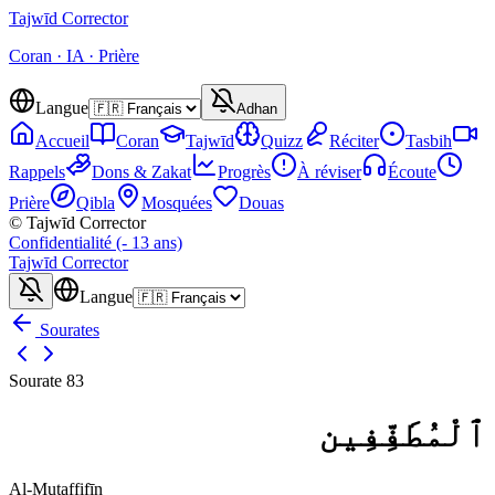
Tajwīd
Corrector
Coran · IA · Prière
Langue
Adhan
Accueil
Coran
Tajwīd
Quizz
Réciter
Tasbih
Rappels
Dons & Zakat
Progrès
À réviser
Écoute
Prière
Qibla
Mosquées
Douas
© Tajwīd Corrector
Confidentialité (- 13 ans)
Tajwīd
Corrector
Langue
Sourates
Sourate
83
ٱلْمُطَفِّفِين
Al-Muṭaffifīn