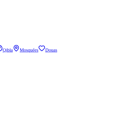
Qibla
Mosquées
Douas