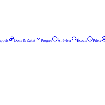
ppels
Dons & Zakat
Progrès
À réviser
Écoute
Prière