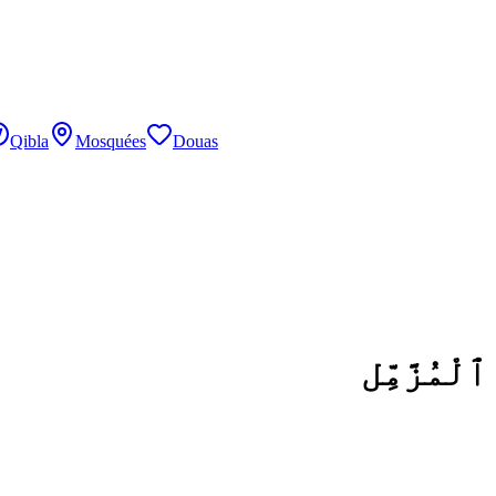
Qibla
Mosquées
Douas
ٱلْمُزَّمِّل