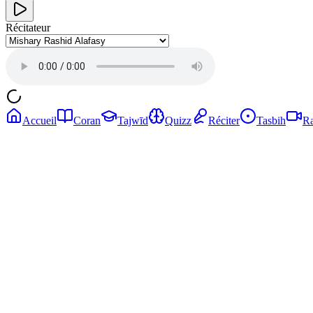
Récitateur
Accueil
Coran
Tajwīd
Quizz
Réciter
Tasbih
Ra