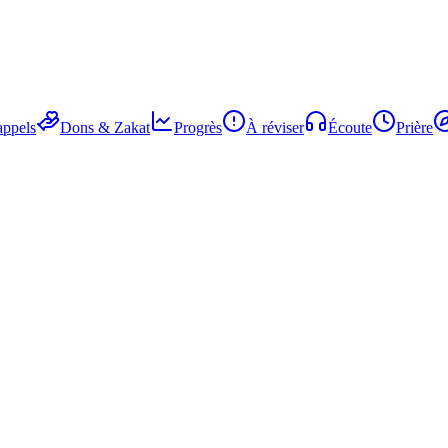
ppels
Dons & Zakat
Progrès
À réviser
Écoute
Prière