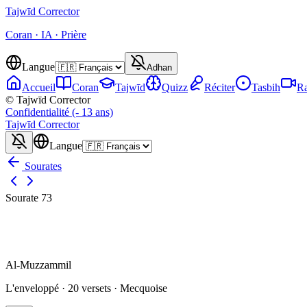
Tajwīd
Corrector
Coran · IA · Prière
Langue
Adhan
Accueil
Coran
Tajwīd
Quizz
Réciter
Tasbih
Ra
© Tajwīd Corrector
Confidentialité (- 13 ans)
Tajwīd
Corrector
Langue
Sourates
Sourate
73
Al-Muzzammil
L'enveloppé
·
20
versets ·
Mecquoise