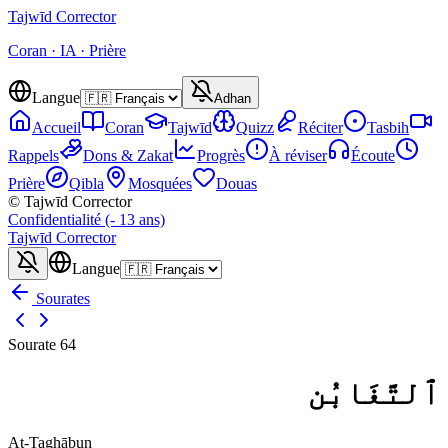
Tajwīd
Corrector
Coran · IA · Prière
Langue
Adhan
Accueil
Coran
Tajwīd
Quizz
Réciter
Tasbih
Rappels
Dons & Zakat
Progrès
À réviser
Écoute
Prière
Qibla
Mosquées
Douas
© Tajwīd Corrector
Confidentialité (- 13 ans)
Tajwīd
Corrector
Langue
Sourates
Sourate
64
ٱلتَّغَابُن
At-Taghābun