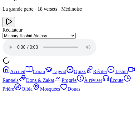
La grande perte
·
18
versets ·
Médinoise
Récitateur
Accueil
Coran
Tajwīd
Quizz
Réciter
Tasbih
Rappels
Dons & Zakat
Progrès
À réviser
Écoute
Prière
Qibla
Mosquées
Douas