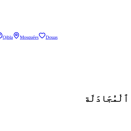
Qibla
Mosquées
Douas
ٱلْمُجَادَلَة