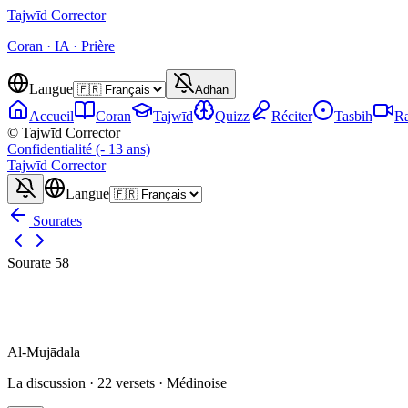
Tajwīd
Corrector
Coran · IA · Prière
Langue
Adhan
Accueil
Coran
Tajwīd
Quizz
Réciter
Tasbih
Ra
© Tajwīd Corrector
Confidentialité (- 13 ans)
Tajwīd
Corrector
Langue
Sourates
Sourate
58
Al-Mujādala
La discussion
·
22
versets ·
Médinoise