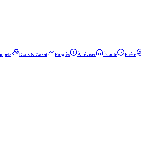
ppels
Dons & Zakat
Progrès
À réviser
Écoute
Prière