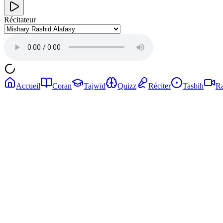
Récitateur
Accueil
Coran
Tajwīd
Quizz
Réciter
Tasbih
Ra