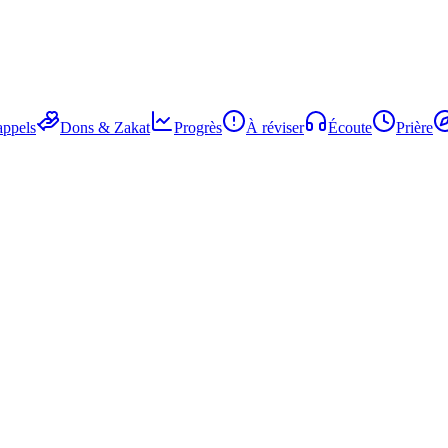
ppels
Dons & Zakat
Progrès
À réviser
Écoute
Prière