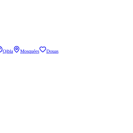
Qibla
Mosquées
Douas