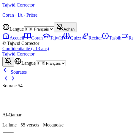
Tajwīd
Corrector
Coran · IA · Prière
Langue
Adhan
Accueil
Coran
Tajwīd
Quizz
Réciter
Tasbih
Ra
© Tajwīd Corrector
Confidentialité (- 13 ans)
Tajwīd
Corrector
Langue
Sourates
Sourate
54
Al-Qamar
La lune
·
55
versets ·
Mecquoise