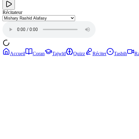
Récitateur
Accueil
Coran
Tajwīd
Quizz
Réciter
Tasbih
Ra