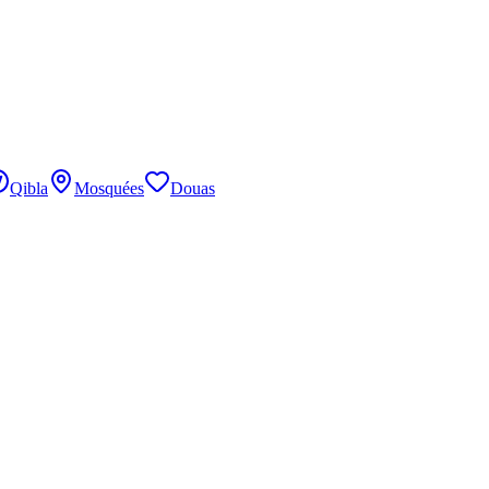
Qibla
Mosquées
Douas