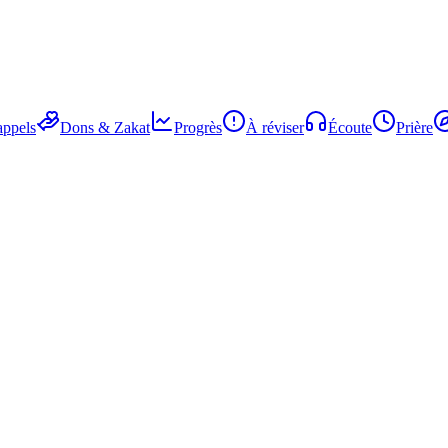
ppels
Dons & Zakat
Progrès
À réviser
Écoute
Prière