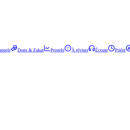
ppels
Dons & Zakat
Progrès
À réviser
Écoute
Prière