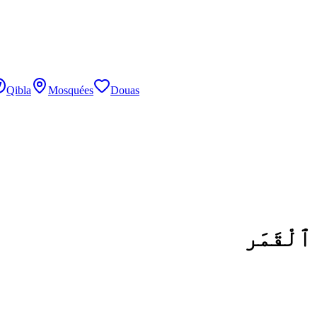
Qibla
Mosquées
Douas
ٱلْقَمَر