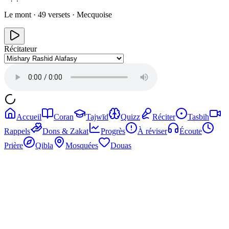
Le mont
·
49
versets ·
Mecquoise
Récitateur
Accueil
Coran
Tajwīd
Quizz
Réciter
Tasbih
Rappels
Dons & Zakat
Progrès
À réviser
Écoute
Prière
Qibla
Mosquées
Douas