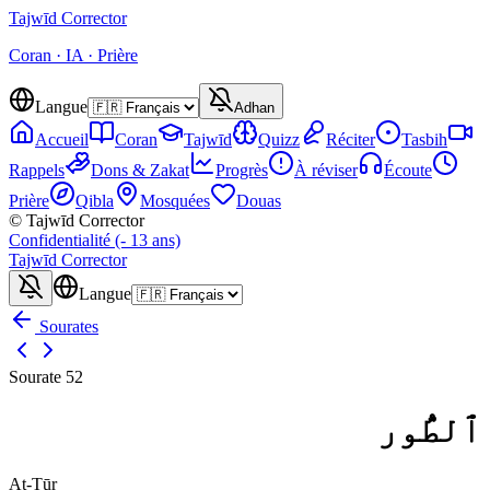
Tajwīd
Corrector
Coran · IA · Prière
Langue
Adhan
Accueil
Coran
Tajwīd
Quizz
Réciter
Tasbih
Rappels
Dons & Zakat
Progrès
À réviser
Écoute
Prière
Qibla
Mosquées
Douas
© Tajwīd Corrector
Confidentialité (- 13 ans)
Tajwīd
Corrector
Langue
Sourates
Sourate
52
ٱلطُّور
Aṭ-Ṭūr