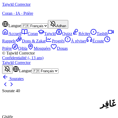
Tajwīd
Corrector
Coran · IA · Prière
Langue
Adhan
Accueil
Coran
Tajwīd
Quizz
Réciter
Tasbih
Rappels
Dons & Zakat
Progrès
À réviser
Écoute
Prière
Qibla
Mosquées
Douas
© Tajwīd Corrector
Confidentialité (- 13 ans)
Tajwīd
Corrector
Langue
Sourates
Sourate
40
غَافِر
Ghāfir