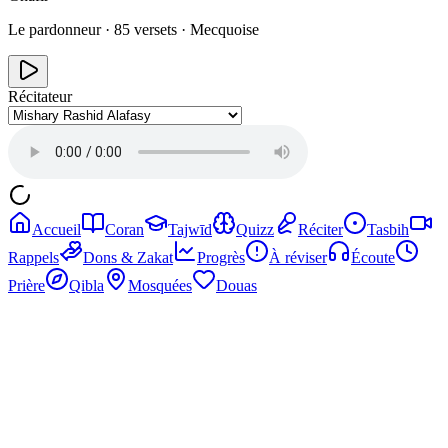
Le pardonneur
·
85
versets ·
Mecquoise
Récitateur
Accueil
Coran
Tajwīd
Quizz
Réciter
Tasbih
Rappels
Dons & Zakat
Progrès
À réviser
Écoute
Prière
Qibla
Mosquées
Douas