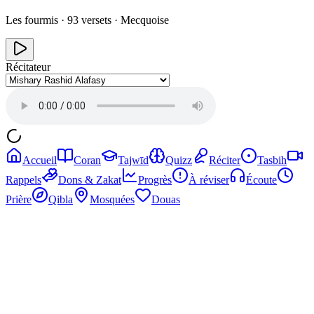
Les fourmis
·
93
versets ·
Mecquoise
Récitateur
Accueil
Coran
Tajwīd
Quizz
Réciter
Tasbih
Rappels
Dons & Zakat
Progrès
À réviser
Écoute
Prière
Qibla
Mosquées
Douas