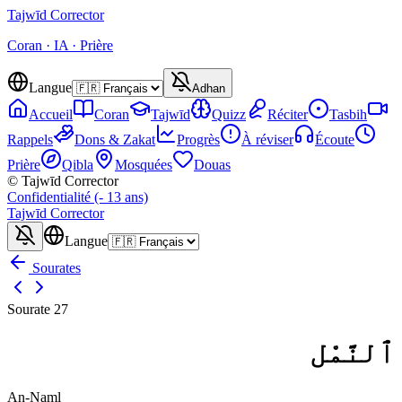
Tajwīd
Corrector
Coran · IA · Prière
Langue
Adhan
Accueil
Coran
Tajwīd
Quizz
Réciter
Tasbih
Rappels
Dons & Zakat
Progrès
À réviser
Écoute
Prière
Qibla
Mosquées
Douas
© Tajwīd Corrector
Confidentialité (- 13 ans)
Tajwīd
Corrector
Langue
Sourates
Sourate
27
ٱلنَّمْل
An-Naml