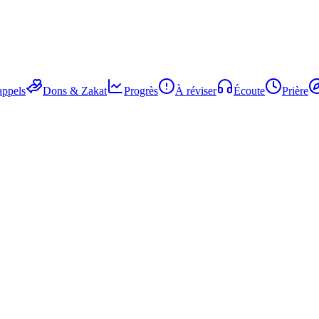
ppels
Dons & Zakat
Progrès
À réviser
Écoute
Prière