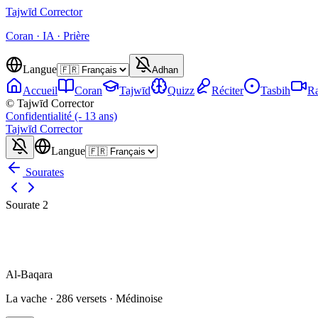
Tajwīd
Corrector
Coran · IA · Prière
Langue
Adhan
Accueil
Coran
Tajwīd
Quizz
Réciter
Tasbih
Ra
© Tajwīd Corrector
Confidentialité (- 13 ans)
Tajwīd
Corrector
Langue
Sourates
Sourate
2
Al-Baqara
La vache
·
286
versets ·
Médinoise