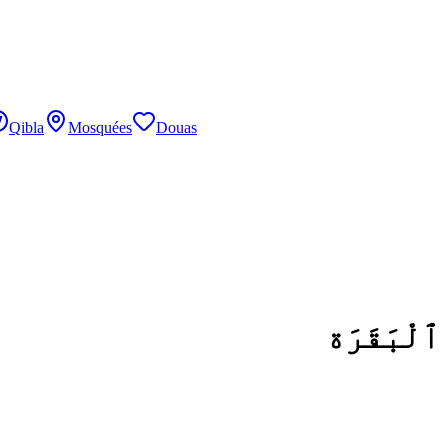
Qibla
Mosquées
Douas
ٱلْبَقَرَة