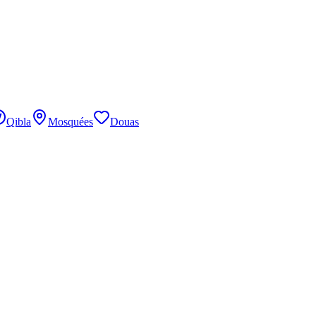
Qibla
Mosquées
Douas