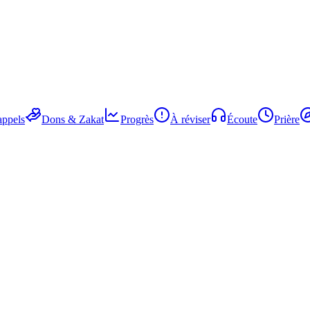
ppels
Dons & Zakat
Progrès
À réviser
Écoute
Prière