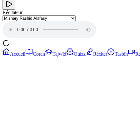
Récitateur
Accueil
Coran
Tajwīd
Quizz
Réciter
Tasbih
Ra