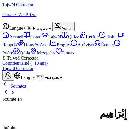
Tajwīd
Corrector
Coran · IA · Prière
Langue
Adhan
Accueil
Coran
Tajwīd
Quizz
Réciter
Tasbih
Rappels
Dons & Zakat
Progrès
À réviser
Écoute
Prière
Qibla
Mosquées
Douas
© Tajwīd Corrector
Confidentialité (- 13 ans)
Tajwīd
Corrector
Langue
Sourates
Sourate
14
إِبْرَاهِيم
Ibrāhīm