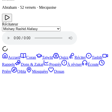
Abraham
·
52
versets ·
Mecquoise
Récitateur
Accueil
Coran
Tajwīd
Quizz
Réciter
Tasbih
Rappels
Dons & Zakat
Progrès
À réviser
Écoute
Prière
Qibla
Mosquées
Douas