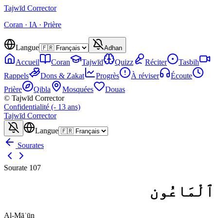
Tajwīd
Corrector
Coran · IA · Prière
Langue
Adhan
Accueil
Coran
Tajwīd
Quizz
Réciter
Tasbih
Rappels
Dons & Zakat
Progrès
À réviser
Écoute
Prière
Qibla
Mosquées
Douas
© Tajwīd Corrector
Confidentialité (- 13 ans)
Tajwīd
Corrector
Langue
Sourates
Sourate
107
ٱلْمَاعُون
Al-Māʿūn