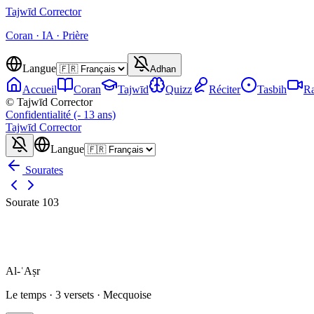
Tajwīd
Corrector
Coran · IA · Prière
Langue
Adhan
Accueil
Coran
Tajwīd
Quizz
Réciter
Tasbih
Ra
© Tajwīd Corrector
Confidentialité (- 13 ans)
Tajwīd
Corrector
Langue
Sourates
Sourate
103
Al-ʿAṣr
Le temps
·
3
versets ·
Mecquoise