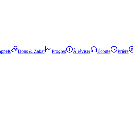
ppels
Dons & Zakat
Progrès
À réviser
Écoute
Prière