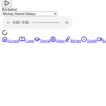
Récitateur
Accueil
Coran
Tajwīd
Quizz
Réciter
Tasbih
Ra