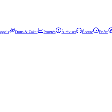
ppels
Dons & Zakat
Progrès
À réviser
Écoute
Prière