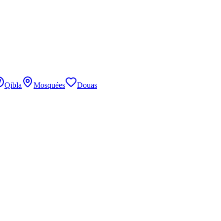
Qibla
Mosquées
Douas