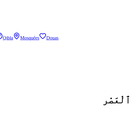
Qibla
Mosquées
Douas
ٱلْعَصْر